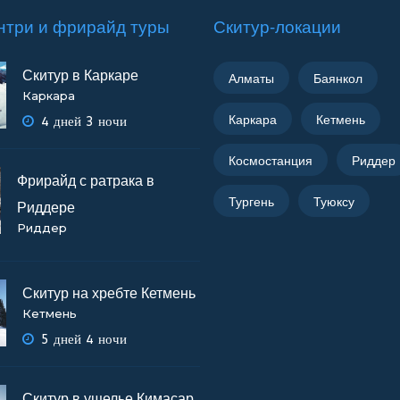
нтри и фрирайд туры
Скитур-локации
Скитур в Каркаре
Алматы
Баянкол
Каркара
Каркара
Кетмень
4 дней 3 ночи
Космостанция
Риддер
Фрирайд с ратрака в
Тургень
Туюксу
Риддере
Риддер
Скитур на хребте Кетмень
Кетмень
5 дней 4 ночи
Скитур в ущелье Кимасар