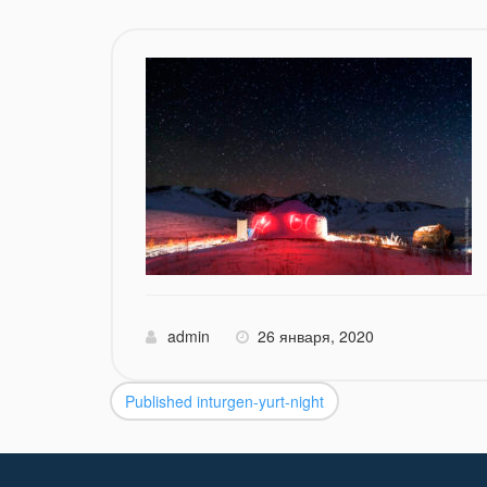
admin
26 января, 2020
Published in
turgen-yurt-night
Навигация
по