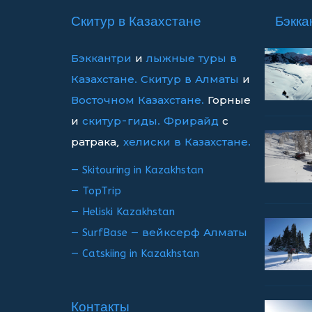
записям
Скитур в Казахстане
Бэкка
Бэккантри
и
лыжные туры в
Казахстане.
Скитур в Алматы
и
Восточном Казахстане.
Горные
и
скитур-гиды.
Фрирайд
с
ратрака,
хелиски в Казахстане.
— Skitouring in Kazakhstan
— TopTrip
— Heliski Kazakhstan
— SurfBase — вейксерф Алматы
— Catskiing in Kazakhstan
Контакты