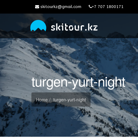
skitourkz@gmail.com
+7 707 1800171
turgen-yurt-night
Home
turgen-yurt-night