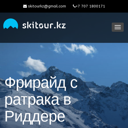
skitourkz@gmail.com
+7 707 1800171
Toggl
navig
Фрирайд с
ратрака в
Риддере