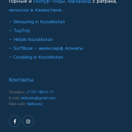
Горные и
скитур-гиды.
Фрирайд
с ратрака,
хелиски в Казахстане.
— Skitouring in Kazakhstan
— TopTrip
— Heliski Kazakhstan
— SurfBase — вейксерф Алматы
— Catskiing in Kazakhstan
Контакты
Телефон:
+7 707 180 01 71
E-mail:
skitourkz@gmail.com
Web-сайт:
Skitour.kz