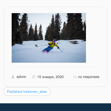
admin
15 января, 2020
no responses
Published in
ketmen_skier
Навигация
по