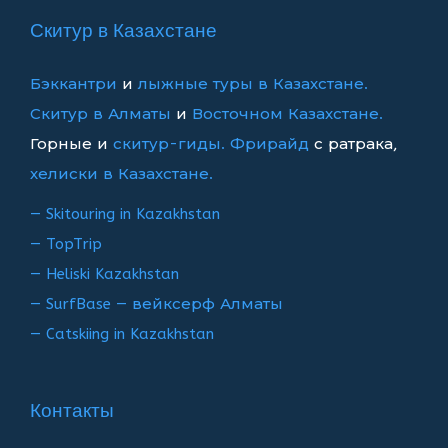
записям
Скитур в Казахстане
Бэккантри
и
лыжные туры в Казахстане.
Скитур в Алматы
и
Восточном Казахстане.
Горные и
скитур-гиды.
Фрирайд
с ратрака,
хелиски в Казахстане.
— Skitouring in Kazakhstan
— TopTrip
— Heliski Kazakhstan
— SurfBase — вейксерф Алматы
— Catskiing in Kazakhstan
Контакты