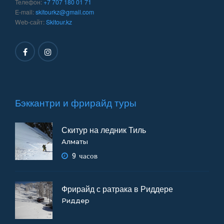
Телефон:
+7 707 180 01 71
E-mail:
skitourkz@gmail.com
Web-сайт:
Skitour.kz
Бэккантри и фрирайд туры
Скитур на ледник Тиль
Алматы
9 часов
Фрирайд с ратрака в Риддере
Риддер