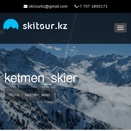
skitourkz@gmail.com
+7 707 1800171
Toggl
navig
ketmen_skier
Home
ketmen_skier