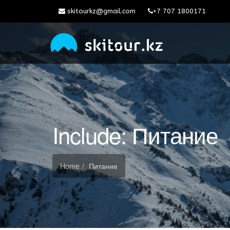
skitourkz@gmail.com
+7 707 1800171
Include: Питание
Home
Питание