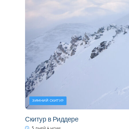
ЗИМНИЙ СКИТУР
Скитур в Риддере
5 дней 4 ночи