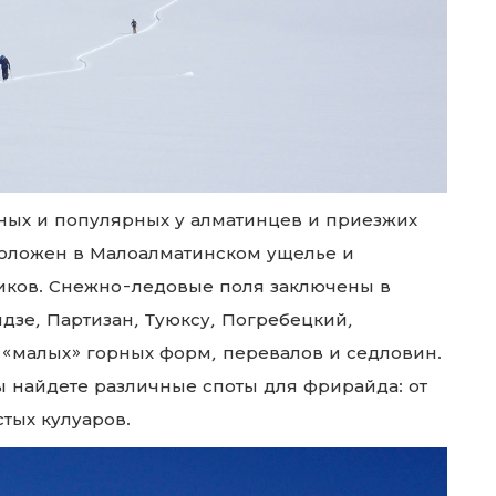
пных и популярных у алматинцев и приезжих
оложен в Малоалматинском ущелье и
иков.
Снежно-ледовые поля заключены в
зе, Партизан, Туюксу, Погребецкий,
«малых» горных форм, перевалов и седловин.
ы найдете различные споты для фрирайда: от
тых кулуаров.