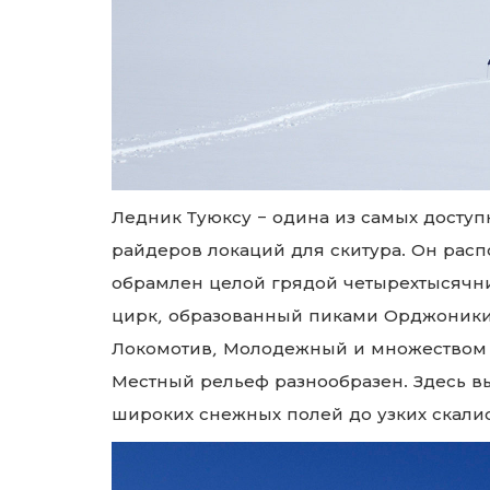
Ледник Туюксу – одина из самых досту
райдеров локаций для скитура.
Он расп
обрамлен целой грядой четырехтысячн
цирк, образованный пиками Орджоникид
Локомотив, Молодежный и множеством 
Местный рельеф разнообразен.
Здесь в
широких снежных полей до узких скалис