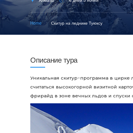
Алматы
6 дней 5 ночей
Home
Скитур на леднике Туюксу
Описание тура
Уникальная скитур-программа в цирке 
считаться высокогорной визитной карт
фрирайд в зоне вечных льдов и спуски 