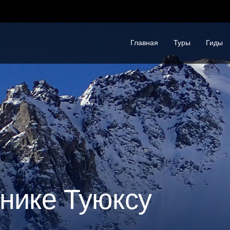
Главная
Туры
Гиды
днике Туюксу