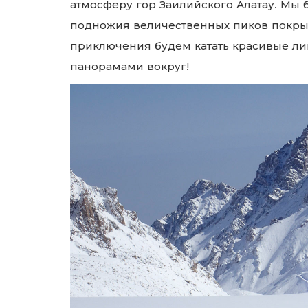
атмосферу гор Заилийского Алатау.
Мы б
подножия величественных пиков покры
приключения б
удем катать красивые л
панорамами вокруг!