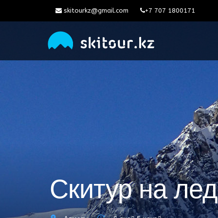
skitourkz@gmail.com
+7 707 1800171
Скитур на ле