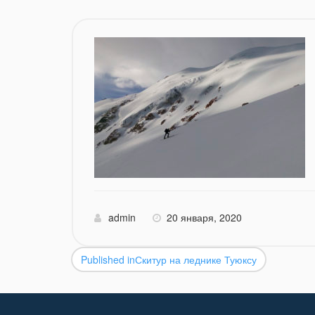
admin
20 января, 2020
Published in
Скитур на леднике Туюксу
Навигация
по