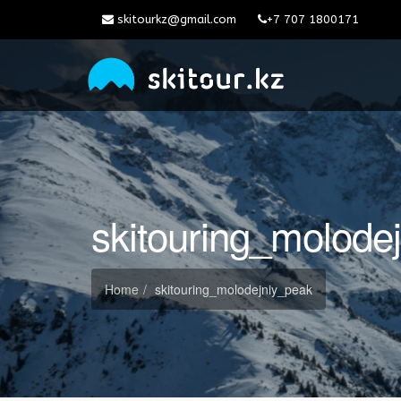
skitourkz@gmail.com
+7 707 1800171
skitouring_molode
Home
skitouring_molodejniy_peak