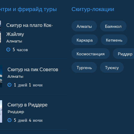
нтри и фрирайд туры
Скитур-локации
Скитур на плато Кок-
Алматы
Баянкол
Жайляу
Каркара
Кетмень
Алматы
5 часов
Космостанция
Риддер
Тургень
Туюксу
Скитур на пик Советов
Алматы
1 дней 1 ночи
Скитур в Риддере
Риддер
5 дней 4 ночи