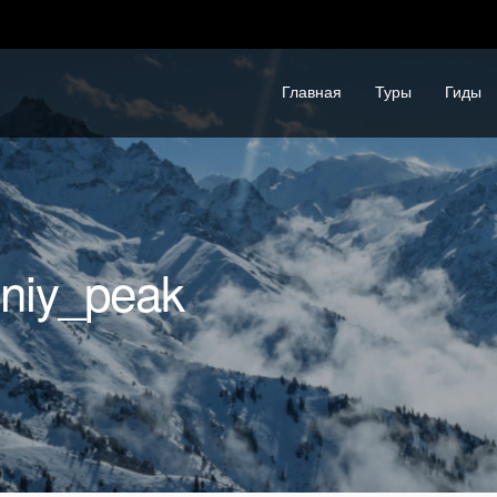
Главная
Туры
Гиды
jniy_peak