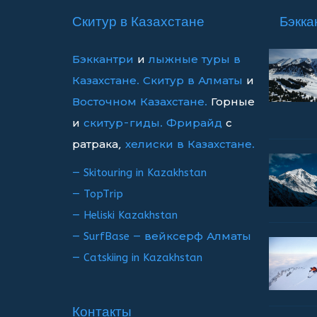
записям
Скитур в Казахстане
Бэкка
Бэккантри
и
лыжные туры в
Казахстане.
Скитур в Алматы
и
Восточном Казахстане.
Горные
и
скитур-гиды.
Фрирайд
с
ратрака,
хелиски в Казахстане.
— Skitouring in Kazakhstan
— TopTrip
— Heliski Kazakhstan
— SurfBase — вейксерф Алматы
— Catskiing in Kazakhstan
Контакты