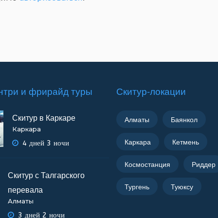
нтри и фрирайд туры
Скитур-локации
Скитур в Каркаре
Алматы
Баянкол
Каркара
Каркара
Кетмень
4 дней 3 ночи
Космостанция
Риддер
Скитур с Талгарского
Тургень
Туюксу
перевала
Алматы
3 дней 2 ночи