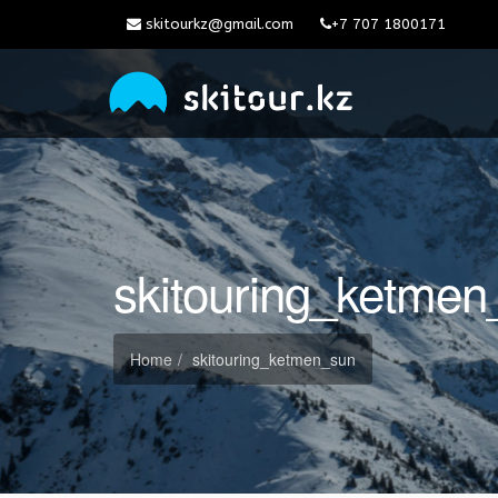
skitourkz@gmail.com
+7 707 1800171
skitouring_ketmen
Home
skitouring_ketmen_sun