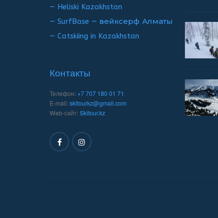
— Heliski Kazakhstan
— SurfBase — вейксерф Алматы
— Catskiing in Kazakhstan
Контакты
Телефон:
+7 707 180 01 71
E-mail:
skitourkz@gmail.com
Web-сайт:
Skitour.kz