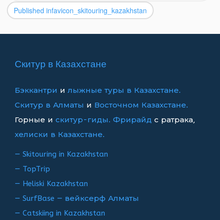
Published in
favicon_skitouring_kazakhstan
Навигация
по
записям
Скитур в Казахстане
Бэккантри
и
лыжные туры в Казахстане.
Скитур в Алматы
и
Восточном Казахстане.
Горные и
скитур-гиды.
Фрирайд
с ратрака,
хелиски в Казахстане.
— Skitouring in Kazakhstan
— TopTrip
— Heliski Kazakhstan
— SurfBase — вейксерф Алматы
— Catskiing in Kazakhstan