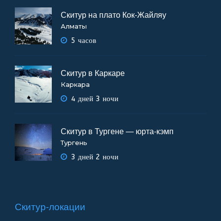
Скитур на плато Кок-Жайляу
Алматы
5 часов
Скитур в Каркаре
Каркара
4 дней 3 ночи
Скитур в Тургене — юрта-кэмп
Тургень
3 дней 2 ночи
Скитур-локации