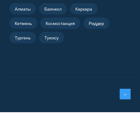
Алматы
Баянкол
Каркара
Кетмень
Космостанция
Риддер
Тургень
Туюксу