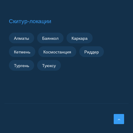
Скитур-локации
Алматы
Баянкол
Каркара
Кетмень
Космостанция
Риддер
Тургень
Туюксу