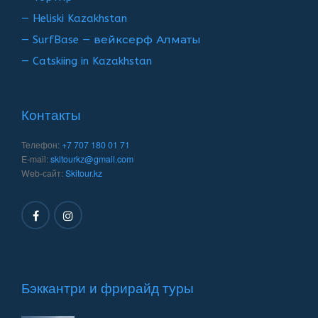
— Heliski Kazakhstan
— SurfBase — вейксерф Алматы
— Catskiing in Kazakhstan
Контакты
Телефон:
+7 707 180 01 71
E-mail:
skitourkz@gmail.com
Web-сайт:
Skitour.kz
Бэккантри и фрирайд туры