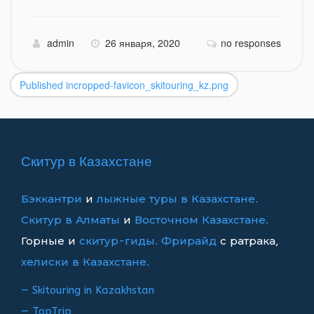
admin
26 января, 2020
no responses
Published in
cropped-favicon_skitouring_kz.png
Навигация
по
записям
Скитур в Казахстане
Бэккантри
и
лыжные туры в Казахстане.
Скитур в Алматы
и
Восточном Казахстане.
Горные и
скитур-гиды.
Фрирайд
с ратрака,
хелиски в Казахстане.
— Skitouring in Kazakhstan
— TopTrip