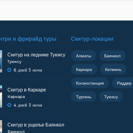
нтри и фрирайд туры
Скитур-локации
Скитур на леднике Туюксу
Алматы
Баянкол
Туюксу
Каркара
Кетмень
6 дней 5 ночи
Космостанция
Риддер
Скитур в Каркаре
Тургень
Туюксу
Каркара
4 дней 3 ночи
Скитур в ущелье Баянкол
Баянкол