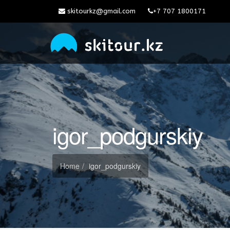
skitourkz@gmail.com
+7 707 1800171
igor_podgurskiy
Home
igor_podgurskiy