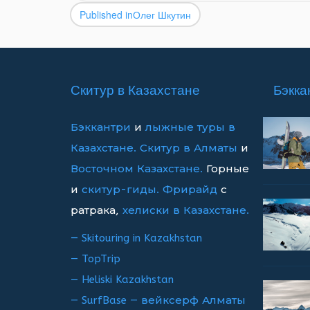
Published in
Олег Шкутин
Навигация
по
записям
Скитур в Казахстане
Бэкка
Бэккантри
и
лыжные туры в
Казахстане.
Скитур в Алматы
и
Восточном Казахстане.
Горные
и
скитур-гиды.
Фрирайд
с
ратрака,
хелиски в Казахстане.
— Skitouring in Kazakhstan
— TopTrip
— Heliski Kazakhstan
— SurfBase — вейксерф Алматы