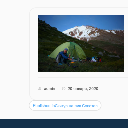
admin
20 января, 2020
Published in
Скитур на пик Советов
Навигация
по