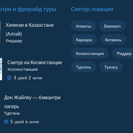
нтри и фрирайд туры
Скитур-локации
Хелиски в Казахстане
Алматы
Баянкол
(Алтай)
Каркара
Кетмень
Риддер
Космостанция
Риддер
Скитур на Космостанции
Тургень
Туюксу
Космостанция
3 дней 2 ночи
Дон Жайляу — бэккантри
лагерь
Тургень
5 дней 4 ночи