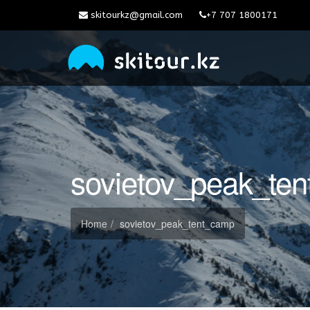
skitourkz@gmail.com
+7 707 1800171
sovietov_peak_te
Home
sovietov_peak_tent_camp