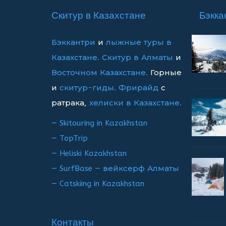
записям
Скитур в Казахстане
Бэкка
Бэккантри
и
лыжные туры в
Казахстане.
Скитур в Алматы
и
Восточном Казахстане.
Горные
и
скитур-гиды.
Фрирайд
с
ратрака,
хелиски в Казахстане.
— Skitouring in Kazakhstan
— TopTrip
— Heliski Kazakhstan
— SurfBase — вейксерф Алматы
— Catskiing in Kazakhstan
Контакты