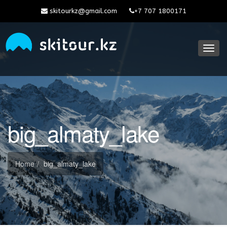
skitourkz@gmail.com
+7 707 1800171
Toggl
navig
big_almaty_lake
Home
big_almaty_lake