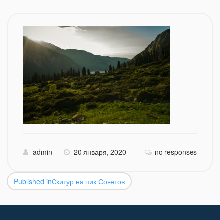
admin
20 января, 2020
no responses
Published in
Скитур на пик Советов
Навигация
по