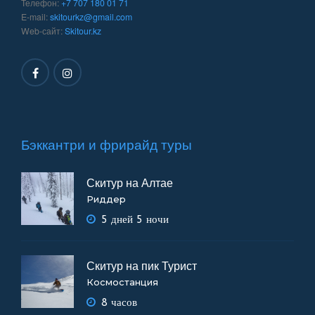
Телефон:
+7 707 180 01 71
E-mail:
skitourkz@gmail.com
Web-сайт:
Skitour.kz
Бэккантри и фрирайд туры
Скитур на Алтае
Риддер
5 дней 5 ночи
Скитур на пик Турист
Космостанция
8 часов