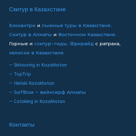
записям
Скитур в Казахстане
Бэккантри
и
лыжные туры в Казахстане.
Скитур в Алматы
и
Восточном Казахстане.
Горные и
скитур-гиды.
Фрирайд
с ратрака,
хелиски в Казахстане.
— Skitouring in Kazakhstan
— TopTrip
— Heliski Kazakhstan
— SurfBase — вейксерф Алматы
— Catskiing in Kazakhstan
Контакты