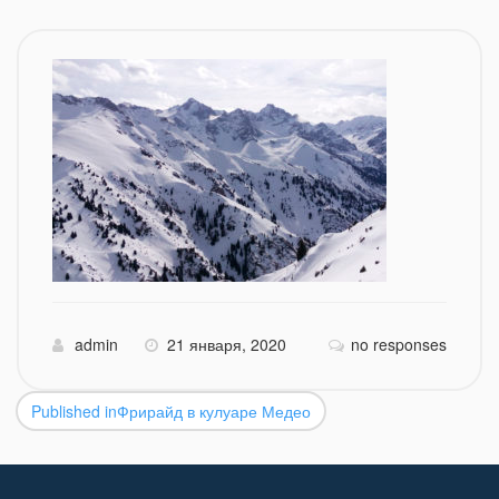
admin
21 января, 2020
no responses
Published in
Фрирайд в кулуаре Медео
Навигация
по