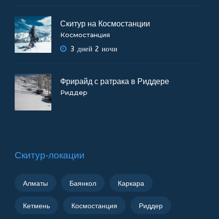
Скитур на Космостанции
Космостанция
3 дней 2 ночи
Фрирайд с ратрака в Риддере
Риддер
Скитур-локации
Алматы
Баянкол
Каркара
Кетмень
Космостанция
Риддер