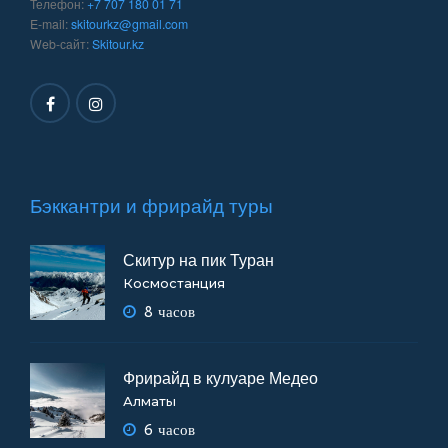
Телефон:
+7 707 180 01 71
E-mail:
skitourkz@gmail.com
Web-сайт:
Skitour.kz
Бэккантри и фрирайд туры
Скитур на пик Туран
Космостанция
8 часов
Фрирайд в кулуаре Медео
Алматы
6 часов