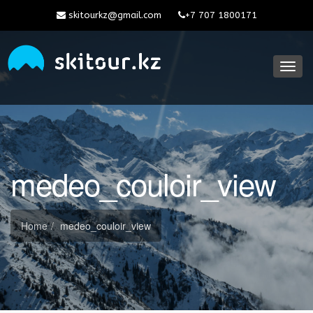
skitourkz@gmail.com
+7 707 1800171
Toggl
navig
medeo_couloir_view
Home
medeo_couloir_view