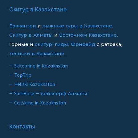
записям
Скитур в Казахстане
Бэккантри
и
лыжные туры в Казахстане.
Скитур в Алматы
и
Восточном Казахстане.
Горные и
скитур-гиды.
Фрирайд
с ратрака,
хелиски в Казахстане.
— Skitouring in Kazakhstan
— TopTrip
— Heliski Kazakhstan
— SurfBase — вейксерф Алматы
— Catskiing in Kazakhstan
Контакты