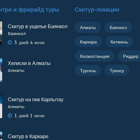
нтри и фрирайд туры
Скитур-локации
Скитур в ущелье Баянкол
Алматы
Баянкол
Баянкол
Каркара
Кетмень
5 дней 4 ночи
Космостанция
Риддер
Хелиски в Алматы
Тургень
Туюксу
Алматы
Скитур на пик Карлытау
Алматы
1 дней 1 ночи
Скитур в Каркаре