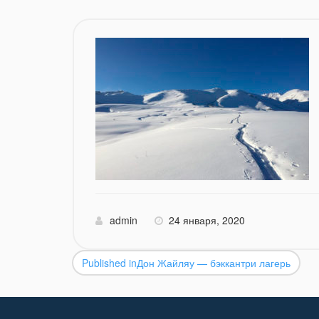
admin
24 января, 2020
Published in
Дон Жайляу — бэккантри лагерь
Навигация
по