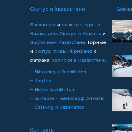
записям
Скитур в Казахстане
Бэкка
Бэккантри
и
лыжные туры в
Казахстане.
Скитур в Алматы
и
Восточном Казахстане.
Горные
и
скитур-гиды.
Фрирайд
с
ратрака,
хелиски в Казахстане.
— Skitouring in Kazakhstan
— TopTrip
— Heliski Kazakhstan
— SurfBase — вейксерф Алматы
— Catskiing in Kazakhstan
Контакты