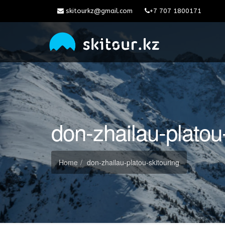
skitourkz@gmail.com
+7 707 1800171
don-zhailau-platou
Home
don-zhailau-platou-skitouring