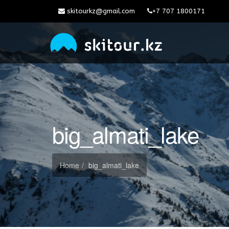
skitourkz@gmail.com
+7 707 1800171
big_almati_lake
Home
big_almati_lake