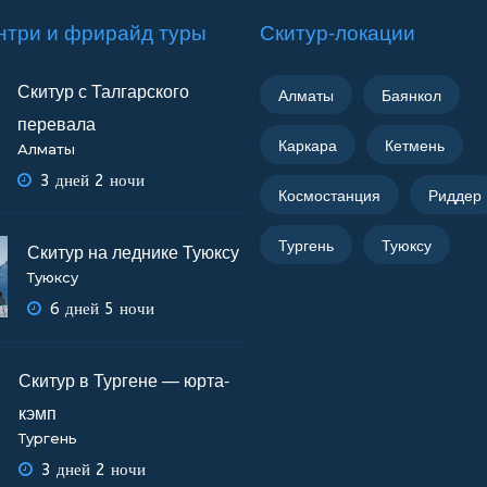
нтри и фрирайд туры
Скитур-локации
Скитур с Талгарского
Алматы
Баянкол
перевала
Каркара
Кетмень
Алматы
3 дней 2 ночи
Космостанция
Риддер
Тургень
Туюксу
Скитур на леднике Туюксу
Туюксу
6 дней 5 ночи
Скитур в Тургене — юрта-
кэмп
Тургень
3 дней 2 ночи