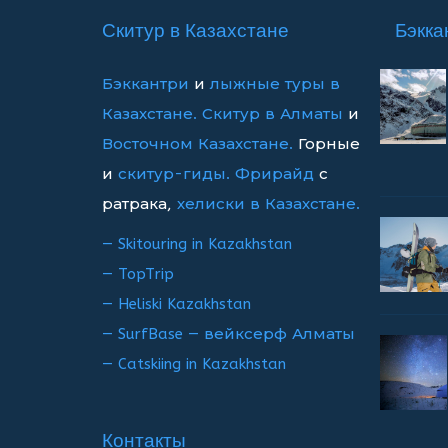
записям
Скитур в Казахстане
Бэкка
Бэккантри
и
лыжные туры в
Казахстане.
Скитур в Алматы
и
Восточном Казахстане.
Горные
и
скитур-гиды.
Фрирайд
с
ратрака,
хелиски в Казахстане.
— Skitouring in Kazakhstan
— TopTrip
— Heliski Kazakhstan
— SurfBase — вейксерф Алматы
— Catskiing in Kazakhstan
Контакты