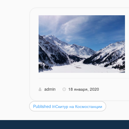
admin
18 января, 2020
Published in
Скитур на Космостанции
Навигация
по